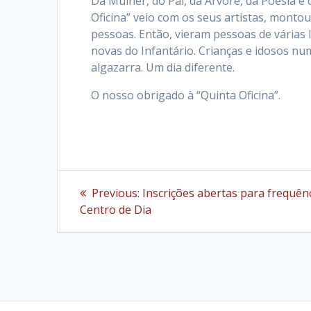
Da Mulher, do Pai, da Árvore, da Poesia 
Oficina” veio com os seus artistas, montou
pessoas. Então, vieram pessoas de várias l
novas do Infantário. Crianças e idosos nu
algazarra. Um dia diferente.
O nosso obrigado à “Quinta Oficina”.
Navegação
Previous
Previous:
Inscrições abertas para frequên
post:
de
Centro de Dia
artigos