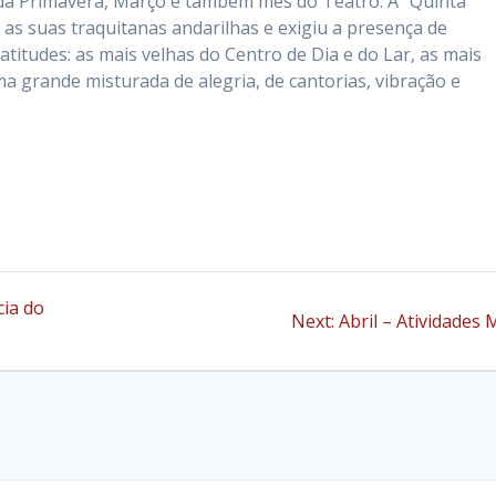
e da Primavera, Março é também mês do Teatro. A “Quinta
 as suas traquitanas andarilhas e exigiu a presença de
atitudes: as mais velhas do Centro de Dia e do Lar, as mais
ma grande misturada de alegria, de cantorias, vibração e
cia do
Next
Next:
Abril – Atividades M
post: