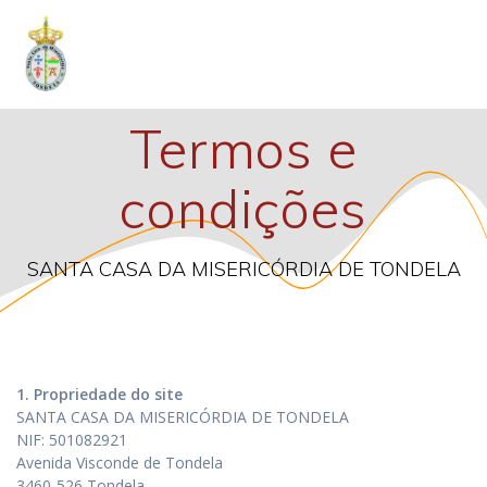
Skip
to
content
Termos e
condições
SANTA CASA DA MISERICÓRDIA DE TONDELA
1. Propriedade do site
SANTA CASA DA MISERICÓRDIA DE TONDELA
NIF: 501082921
Avenida Visconde de Tondela
3460-526 Tondela