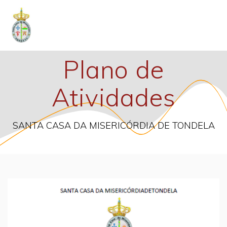
Skip
to
content
Plano de
Atividades
SANTA CASA DA MISERICÓRDIA DE TONDELA